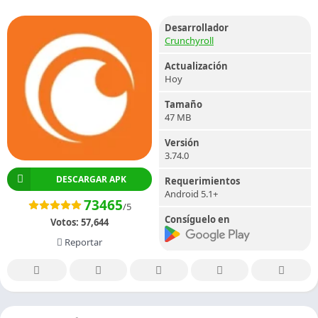
Desarrollador
Crunchyroll
Actualización
Hoy
Tamaño
47 MB
Versión
3.74.0
DESCARGAR APK
Requerimientos
Android 5.1+
73465
/5
Consíguelo en
Votos:
57,644
Reportar