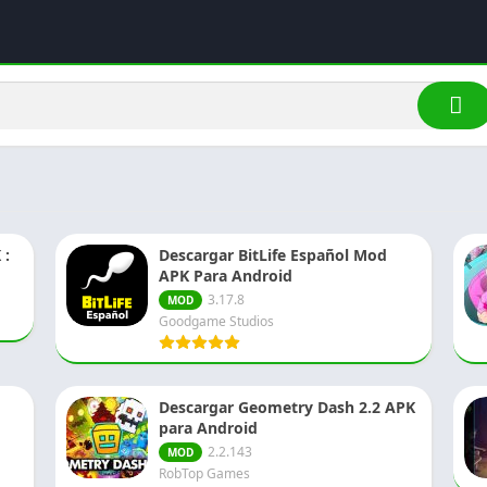
 :
Descargar BitLife Español Mod
APK Para Android
3.17.8
MOD
Goodgame Studios
Descargar Geometry Dash 2.2 APK
para Android
2.2.143
MOD
RobTop Games