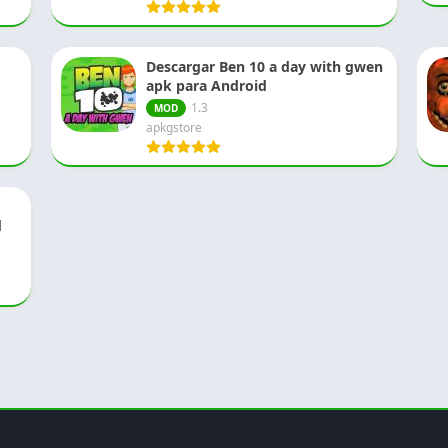
Descargar Ben 10 a day with gwen
apk para Android
1.3
MOD
apkgstore
d