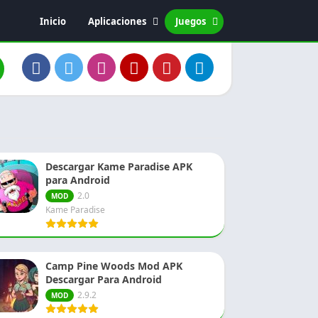
Inicio
Aplicaciones
Juegos
Editor de vídeo
Acción
Entretenimiento
Fotografía
Música y audio
Social
Descargar Kame Paradise APK
para Android
2.0
MOD
Kame Paradise
Camp Pine Woods Mod APK
Descargar Para Android
2.9.2
MOD