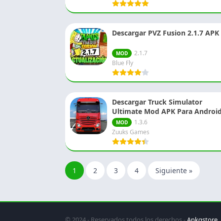
Descargar PVZ Fusion 2.1.7 APK
2.1.7
MOD
Blue Fly
Descargar Truck Simulator
Ultimate Mod APK Para Androi
1.3.6
MOD
Zuuks Games
1
2
3
4
Siguiente »
© 2024 - Reservados todos los derechos -
Apkgstore