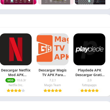
Descargar Netflix
Descargar Magis
Playdede APK
Mod APK
TV APK Para
Descargar Gratis
Premium
Android
Para Android
10.6.3r
7.2.1
2.0
MOD
Desbloqueado
Netflix Inc.
Magis Team
futtopapps