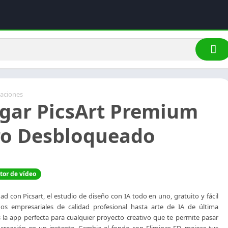
caciones
gar PicsArt Premium
o Desbloqueado
tor de vídeo
dad con Picsart, el estudio de diseño con IA todo en uno, gratuito y fácil
os empresariales de calidad profesional hasta arte de IA de última
s la app perfecta para cualquier proyecto creativo que te permite pasar
a creación en un instante. Cambia el fondo con Eliminar FD, mejora tus