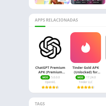
APPS RELACIONADAS
ChatGPT Premium
Tinder Gold APK
APK (Premium
(Unlocked) for
Desbloqueado)
Android
5.0.0.0
17.24.0
MOD
MOD
OpenAI.
Tinder LLC
TAGS