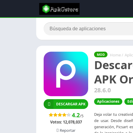
Home
/
Apli
MOD
Descar
APK Or
28.6.0
Aplicaciones
Edi
DESCARGAR APK
4.2
Deja volar tu creativi
/5
de usar. Desde diseñ
Votos:
12,078,037
generación, Picsart e
Reportar
de la inspiración a l