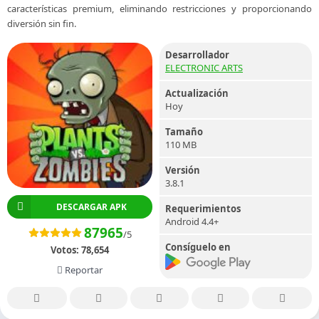
características premium, eliminando restricciones y proporcionando
diversión sin fin.
Desarrollador
ELECTRONIC ARTS
Actualización
Hoy
Tamaño
110 MB
Versión
3.8.1
DESCARGAR APK
Requerimientos
Android 4.4+
87965
/5
Consíguelo en
Votos:
78,654
Reportar