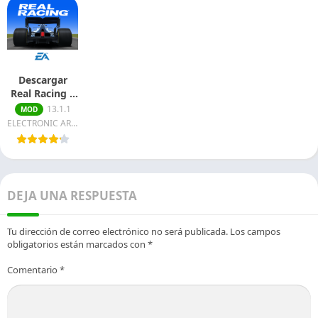
Descargar
Real Racing 3
Mod APK Para
13.1.1
MOD
Android
ELECTRONIC ARTS
DEJA UNA RESPUESTA
Tu dirección de correo electrónico no será publicada.
Los campos
obligatorios están marcados con
*
Comentario
*